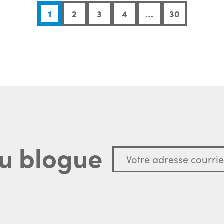
1
2
3
4
…
30
u blogue