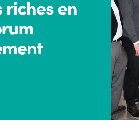
 riches en
orum
ement