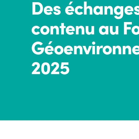
Des échanges
contenu au F
Géoenvironn
2025