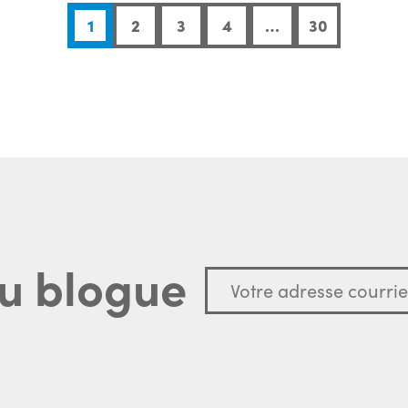
1
2
3
4
…
30
u blogue