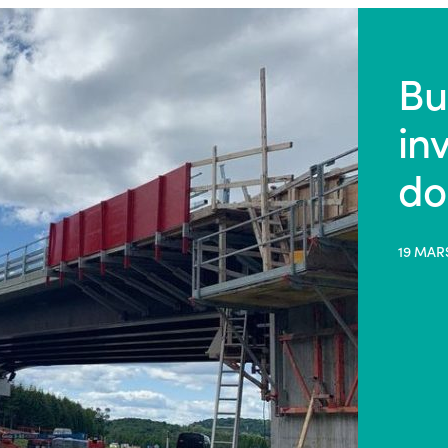
Bu
in
do
19 MAR