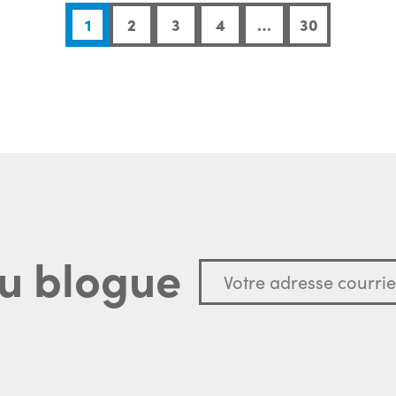
1
2
3
4
…
30
u blogue