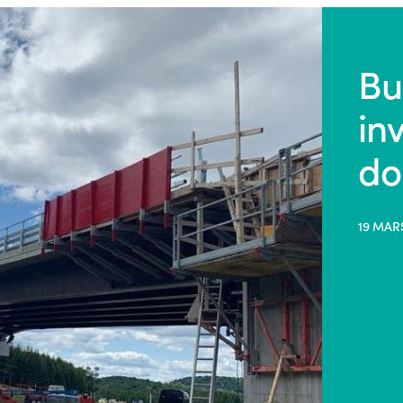
Bu
in
do
19 MAR