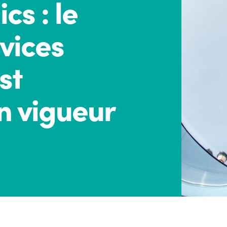
cs : le
vices
st
n vigueur