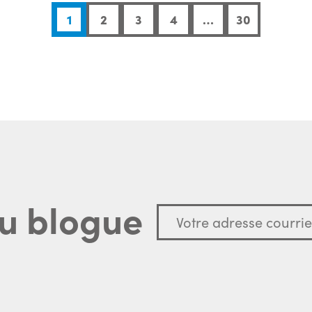
1
2
3
4
…
30
u blogue