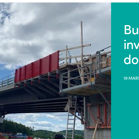
Bu
in
do
19 MAR