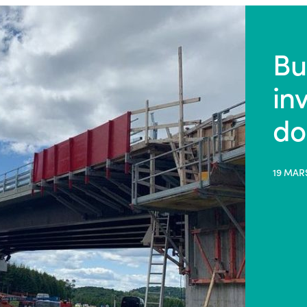
Bu
in
do
19 MAR