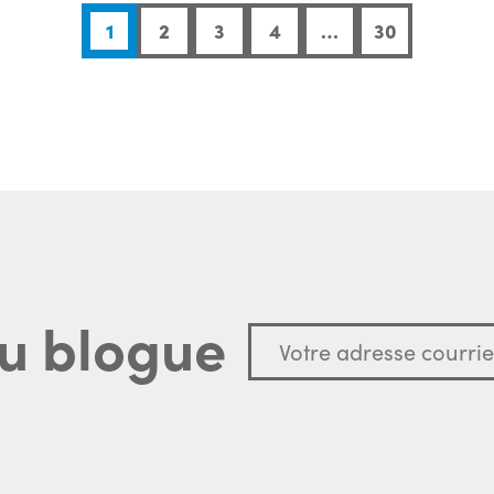
1
2
3
4
…
30
u blogue