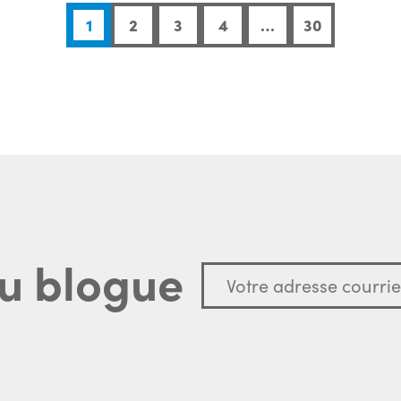
1
2
3
4
…
30
u blogue