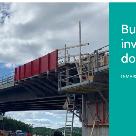
Bu
in
do
19 MAR