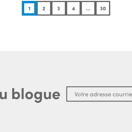
1
2
3
4
…
30
u blogue