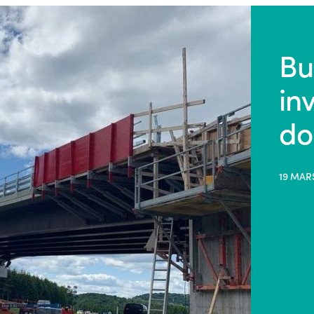
Bu
in
do
19 MAR