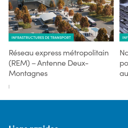
INFRASTRUCTURES DE TRANSPORT
IN
Réseau express métropolitain
No
(REM) – Antenne Deux-
po
Montagnes
au
|
Liens rapides