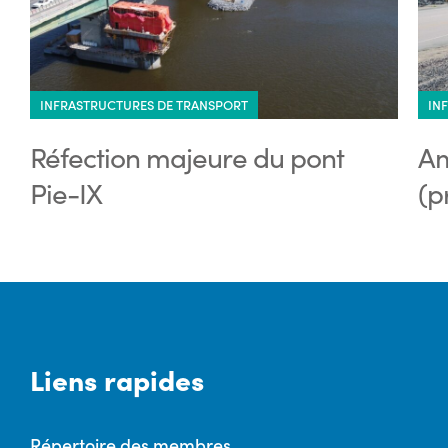
INFRASTRUCTURES DE TRANSPORT
IN
Réfection majeure du pont
Am
Pie-IX
(p
Liens rapides
Répertoire des membres