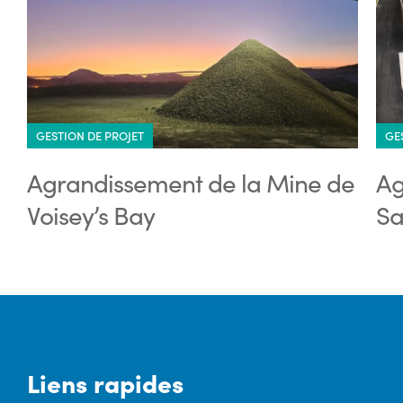
GESTION DE PROJET
GE
Agrandissement de la Mine de
Ag
Voisey’s Bay
Sa
Liens rapides