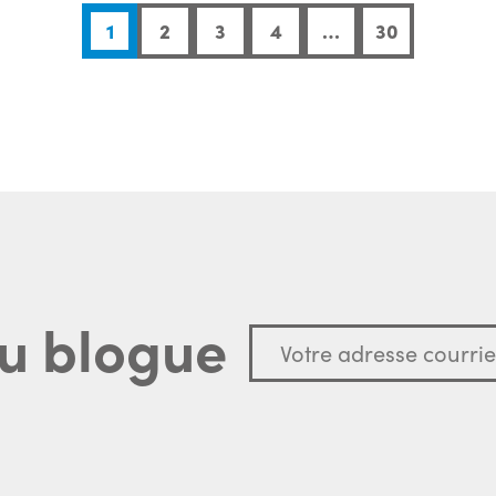
1
2
3
4
…
30
u blogue