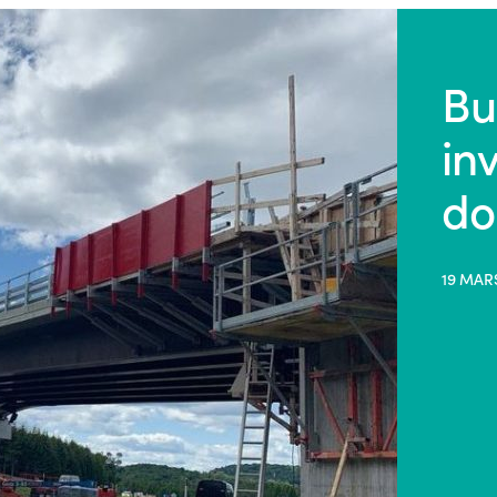
Bu
in
do
19 MAR