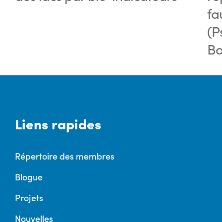
fa
(P
Bo
Liens rapides
Répertoire des membres
Blogue
Projets
Nouvelles