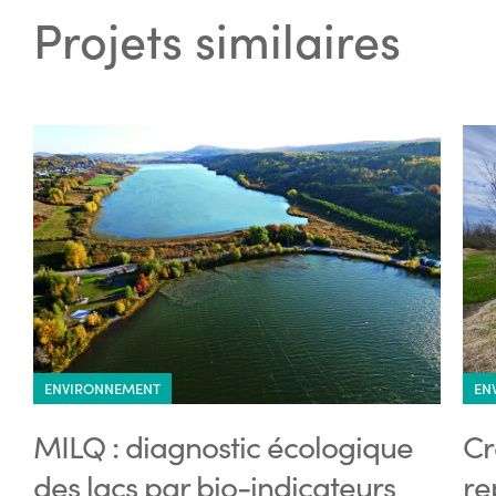
Projets similaires
ENVIRONNEMENT
EN
MILQ : diagnostic écologique
Cr
des lacs par bio-indicateurs
re