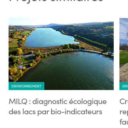
ENVIRONNEMENT
EN
MILQ : diagnostic écologique
Cr
des lacs par bio-indicateurs
re
fa