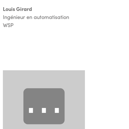
Louis Girard
Ingénieur en automatisation
WSP
⋯
Entrevue réalisée lors de la soirée de remise des
Grands Prix du génie-conseil québécois 2022