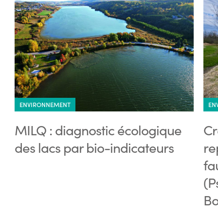
ENVIRONNEMENT
EN
MILQ : diagnostic écologique
Cr
des lacs par bio-indicateurs
re
fa
(P
Bo