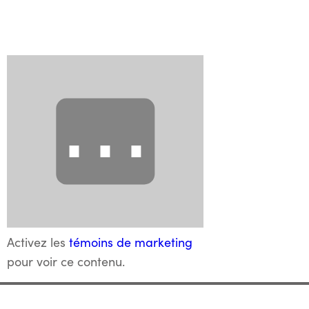
⋯
Entrevue réalisée lors de la soirée de remise des
Grands Prix du génie-conseil québécois 2020
Activez les
témoins de marketing
pour voir ce contenu.