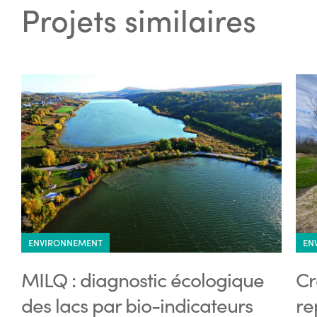
Projets similaires
ENVIRONNEMENT
EN
MILQ : diagnostic écologique
Cr
des lacs par bio-indicateurs
re