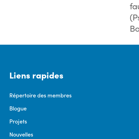
fa
(P
Bo
Liens rapides
Répertoire des membres
Blogue
Projets
Nouvelles