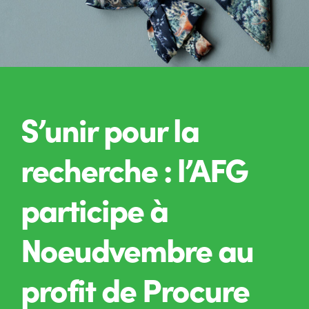
S’unir pour la
recherche : l’AFG
participe à
Noeudvembre au
profit de Procure