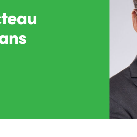
cteau
ans