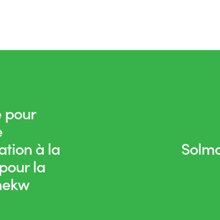
e pour
e
tion à la
Solma
pour la
mekw