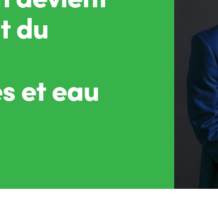
t du
es et eau