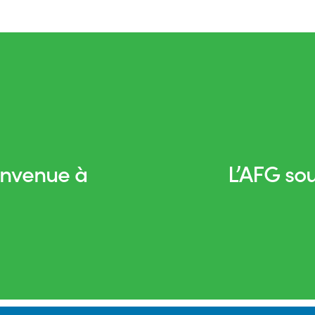
envenue à
L’AFG so