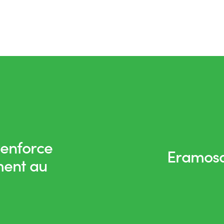
renforce
Eramosa 
ment au