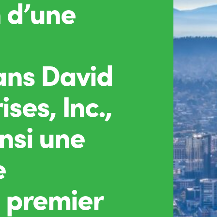
n d’une
ans David
ses, Inc.,
insi une
e
 premier