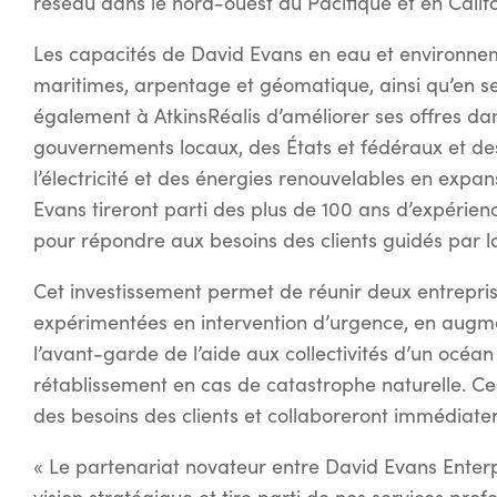
réseau dans le nord-ouest du Pacifique et en Califo
Les capacités de David Evans en eau et environnem
maritimes, arpentage et géomatique, ainsi qu’en s
également à AtkinsRéalis d’améliorer ses offres da
gouvernements locaux, des États et fédéraux et des
l’électricité et des énergies renouvelables en exp
Evans tireront parti des plus de 100 ans d’expérienc
pour répondre aux besoins des clients guidés par la
Cet investissement permet de réunir deux entrepris
expérimentées en intervention d’urgence, en augmen
l’avant-garde de l’aide aux collectivités d’un océan 
rétablissement en cas de catastrophe naturelle. C
des besoins des clients et collaboreront immédiate
« Le partenariat novateur entre David Evans Enterpr