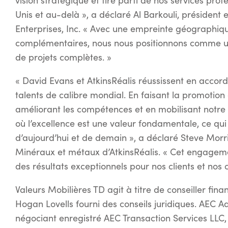
vision stratégique et tire parti de nos services pro
Unis et au-delà », a déclaré Al Barkouli, président 
Enterprises, Inc. « Avec une empreinte géographiq
complémentaires, nous nous positionnons comme un 
de projets complètes. »
« David Evans et AtkinsRéalis réussissent en accorda
talents de calibre mondial. En faisant la promotio
améliorant les compétences et en mobilisant notre
où l’excellence est une valeur fondamentale, ce qui 
d’aujourd’hui et de demain », a déclaré Steve Morri
Minéraux et métaux d’AtkinsRéalis. « Cet engagem
des résultats exceptionnels pour nos clients et nos co
Valeurs Mobilières TD agit à titre de conseiller finan
Hogan Lovells fourni des conseils juridiques. AEC Adv
négociant enregistré AEC Transaction Services LLC, a