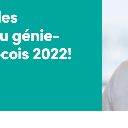
les
u génie-
cois 2022!