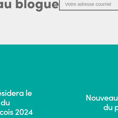
au blogue
sidera le
Nouveau 
 du
du 
cois 2024