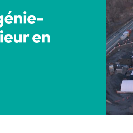
génie-
ieur en